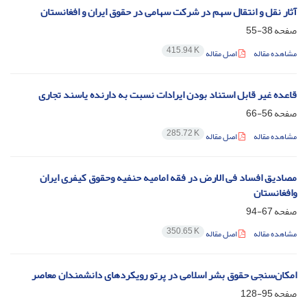
آثار نقل و انتقال سهم در شرکت سهامی در حقوق ایران و افغانستان
صفحه
38-55
415.94 K
مشاهده مقاله
اصل مقاله
قاعده غیر قابل استناد بودن ایرادات نسبت به دارنده یاسند تجاری
صفحه
56-66
285.72 K
مشاهده مقاله
اصل مقاله
مصادیق افساد فی الارض در فقه امامیه حنفیه وحقوق کیفری ایران
وافغانستان
صفحه
67-94
350.65 K
مشاهده مقاله
اصل مقاله
امکان‌سنجی حقوق بشر اسلامی در پرتو رویکردهای دانشمندان معاصر
صفحه
95-128