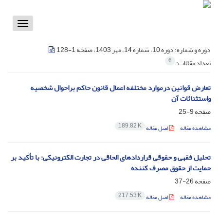
Toggle
vigation
دوره و شماره:
دوره 10، شماره 14، مهر 1403، صفحه 1-128
6
تعداد مقالات:
تعارض قوانین درموارد مختلفه اعمال قانون حاکم براحوال شخصیه
واستثنائات آن
صفحه
9-25
189.82 K
مشاهده مقاله
اصل مقاله
تحلیل فقهی و حقوقی قراردادهای الحاقی در تجارت الکترونیکی: با تأکید بر
حمایت از حقوق مصرف کننده
صفحه
26-37
217.53 K
مشاهده مقاله
اصل مقاله