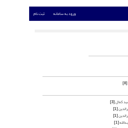
ورود به سامانه
ثبت نام
[8]
ید کمال
[3]
رالدین
[1]
رالدین
[1]
دالله
[1]