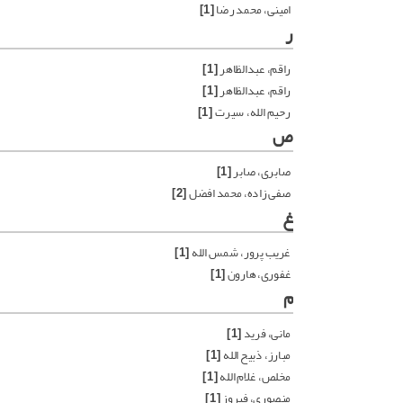
امینی، محمد رضا
[1]
ر
راقم، عبدالظاهر
[1]
راقم، عبدالظاهر
[1]
رحیم الله، سیرت
[1]
ص
صابری، صابر
[1]
صفی زاده، محمد افضل
[2]
غ
غریب پرور، شمس الله
[1]
غفوری، هارون
[1]
م
مانی، فرید
[1]
مبارز، ذبیح الله
[1]
مخلص، غلام الله
[1]
منصوری، فیروز
[1]