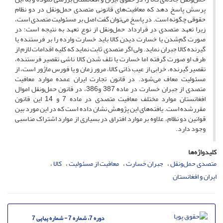
پرسش پاسخ دهد که معافیت‌های قانونی متصدی حمل‌ونقل در دو نظام
حقوقی چگونه است. در پاسخ می‌توان گفت اصل بر مسئولیت متصدی است،
زیرا تعهد متصدی در قرارداد حمل‌ونقل از نوع تعهد به نتیجه است؛ در
صورت گم‌شدن یا خسارت دیدن کالا باید خسارت وارده را بر فرستنده یا
گیرنده کالا جبران نماید. ولی اگر متصدی ثابت نماید که کلیه اقدامات لازم از
طرف او صورت گرفته اما خسارت یا تلف شدن کالا ناشی تقصیر فرستنده،
تقصیر گیرنده، خرابی از عیب ذاتی کالا، مرور زمان و یا فورس ماژور است، از
مسئولیت معاف می‌شود. در قانون تجارت ایران عمده موارد معافیت
متصدی از جبران خسارت در ماده 387 و386، در قانون حمل‌ونقل اموال
افغانستان موارد مختلف معافیت متصدی در ماده 7 و 14 این قانون
مقررشده است. یافته‌های این پژوهش نشان داده است که در این مورد بین
قوانین دو نظام، علاوه بر موارد افتراق در بسیاری از موارد اشتراک مناسبی
وجود دارد.
کلیدواژه‌ها
متصدی حمل‌ونقل
جبران خسارت
معافیت از مسئولیت
کالا
ایران و افغانستان
دوره 7، شماره 7 - شماره پیاپی 7